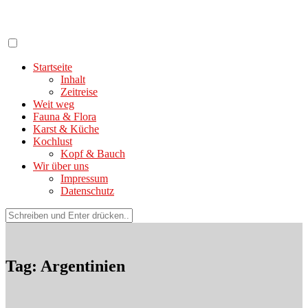
Zum
Inhalt
springen
Startseite
Inhalt
Zeitreise
Weit weg
Fauna & Flora
Karst & Küche
Kochlust
Kopf & Bauch
Wir über uns
Impressum
Datenschutz
Suchen
nach:
Tag: Argentinien