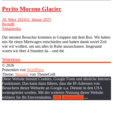
Perito Moreno Glacier
28. März 2024
31. Januar 2025
BerndK
Südamerika
Die meisten Besucher kommen in Gruppen mit dem Bus. Wir haben
uns für einen Mietwagen entschieden und hatten damit soviel Zeit
wie wir wollten, um uns alles in Ruhe anzuschauen. Insgesamt
waren wir über 4 Stunden da – und die
Weiterlesen
© 2026
Präsentiert von
WordPress
Theme:
Masonic
von ThemeGrill
Diese Website benutzt Cookies, Google Fonts und ähnliche Internet-
Funktionen. Das kann dazu führen, dass die IP-Adressen von
Besuchern dieser Webseite an Google u.a. Dienste in den USA
weitergeleitet werden. Mit der weiteren Nutzung dieser Website
erklären Sie Ihr Einverständnis.
OK
Datenschutz