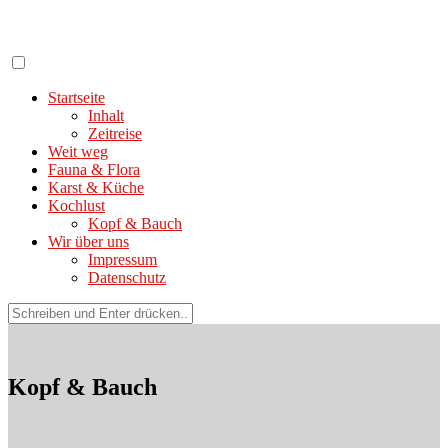
Zum
Inhalt
springen
Startseite
Inhalt
Zeitreise
Weit weg
Fauna & Flora
Karst & Küche
Kochlust
Kopf & Bauch
Wir über uns
Impressum
Datenschutz
Suchen
nach:
Kopf & Bauch