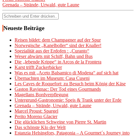
Grenada – Strände, Urwald, gute Laune
Suchen
nach:
Neueste Beiträge
Reisen bildet: dem Champagner auf der Spur
Norwegische „Kanelboller“ sind der Knaller!
Spezialität aus der Erdofen : „Curanto“
Weser abwärts mit Schiff, Bahn und Bus
Die „lebende Krippe“ in Arcos de la Frontera
Karst trifft Zuckerbäcker
Was es mit „Aceto Balsamico di Modena“ auf sich hat
Übernachten im Museum: Casa Cuseni
Les Caves de Roquefort: zu Besuch beim König der Käse
Gaston Ravignac: Der Tod eines Gourmands
Magellans Bordverpflegung
Untergrund-Gastronomie: Speis & Trank unter der Erde
Grenada – Strände, Urwald, gute Laune
Marcel Proust: Spargel
Perito Moreno Glacier
Die glücklichen Schweine von Pierre St. Martin
Das schönste Klo der Welt
Estanzia Helsingfors, Patagonia – A Gourmet´s Journey into