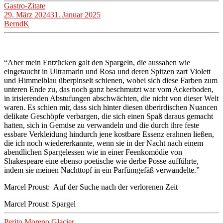
Gastro-Zitate
29. März 2024
31. Januar 2025
BerndK
“Aber mein Entzücken galt den Spargeln, die aussahen wie
eingetaucht in Ultramarin und Rosa und deren Spitzen zart Violett
und Himmelblau überpinselt schienen, wobei sich diese Farben zum
unteren Ende zu, das noch ganz beschmutzt war vom Ackerboden,
in irisierenden Abstufungen abschwächten, die nicht von dieser Welt
waren. Es schien mir, dass sich hinter diesen überirdischen Nuancen
delikate Geschöpfe verbargen, die sich einen Spaß daraus gemacht
hatten, sich in Gemüse zu verwandeln und die durch ihre feste
essbare Verkleidung hindurch jene kostbare Essenz erahnen ließen,
die ich noch wiedererkannte, wenn sie in der Nacht nach einem
abendlichen Spargelessen wie in einer Feenkomödie von
Shakespeare eine ebenso poetische wie derbe Posse aufführte,
indem sie meinen Nachttopf in ein Parfümgefäß verwandelte.”
Marcel Proust: Auf der Suche nach der verlorenen Zeit
Marcel Proust: Spargel
Beitragsnavigation
Perito Moreno Glacier