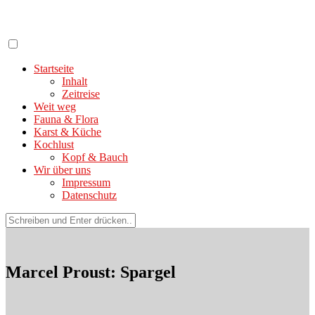
Zum
Inhalt
springen
Startseite
Inhalt
Zeitreise
Weit weg
Fauna & Flora
Karst & Küche
Kochlust
Kopf & Bauch
Wir über uns
Impressum
Datenschutz
Suchen
nach:
Marcel Proust: Spargel