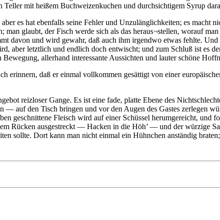
inen Teller mit heißem Buchweizenkuchen und durchsichtigem Syrup da
aber es hat ebenfalls seine Fehler und Unzulänglichkeiten; es macht nic
 man glaubt, der Fisch werde sich als das heraus¬stellen, worauf man a
nimmt davon und wird gewahr, daß auch ihm irgendwo etwas fehlte. Und
 wird, aber letztlich und endlich doch entwischt; und zum Schluß ist 
ich Bewegung, allerhand interessante Aussichten und lauter schöne Hoff
ich erinnern, daß er einmal vollkommen gesättigt von einer europäischen
Angebot reizloser Gange. Es ist eine fade, platte Ebene des Nichtschlec
— auf den Tisch bringen und vor den Augen des Gastes zerlegen würde
eiben geschnittene Fleisch wird auf einer Schüssel herumgereicht, und f
em Rücken ausgestreckt — Hacken in die Höh’ — und der würzige Saft 
ten sollte. Dort kann man nicht einmal ein Hühnchen anständig braten