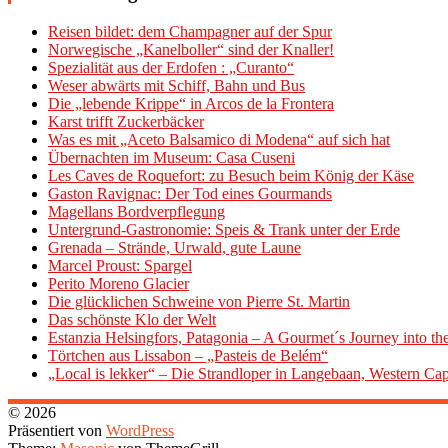
Reisen bildet: dem Champagner auf der Spur
Norwegische „Kanelboller“ sind der Knaller!
Spezialität aus der Erdofen : „Curanto“
Weser abwärts mit Schiff, Bahn und Bus
Die „lebende Krippe“ in Arcos de la Frontera
Karst trifft Zuckerbäcker
Was es mit „Aceto Balsamico di Modena“ auf sich hat
Übernachten im Museum: Casa Cuseni
Les Caves de Roquefort: zu Besuch beim König der Käse
Gaston Ravignac: Der Tod eines Gourmands
Magellans Bordverpflegung
Untergrund-Gastronomie: Speis & Trank unter der Erde
Grenada – Strände, Urwald, gute Laune
Marcel Proust: Spargel
Perito Moreno Glacier
Die glücklichen Schweine von Pierre St. Martin
Das schönste Klo der Welt
Estanzia Helsingfors, Patagonia – A Gourmet´s Journey into t
Törtchen aus Lissabon – „Pasteis de Belém“
„Local is lekker“ – Die Strandloper in Langebaan, Western Ca
© 2026
Präsentiert von
WordPress