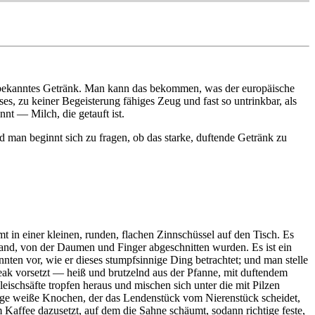
unbekanntes Getränk. Man kann das bekommen, was der europäische
ses, zu keiner Begeisterung fähiges Zeug und fast so untrinkbar, als
nt — Milch, die getauft ist.
man beginnt sich zu fragen, ob das starke, duftende Getränk zu
mt in einer kleinen, runden, flachen Zinnschüssel auf den Tisch. Es
rhand, von der Daumen und Finger abgeschnitten wurden. Es ist ein
nnten vor, wie er dieses stumpfsinnige Ding betrachtet; und man stelle
eak vorsetzt — heiß und brutzelnd aus der Pfanne, mit duftendem
leischsäfte tropfen heraus und mischen sich unter die mit Pilzen
lange weiße Knochen, der das Lendenstück vom Nierenstück scheidet,
Kaffee dazusetzt, auf dem die Sahne schäumt, sodann richtige feste,