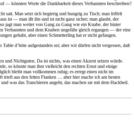
rauf — könnten Worte die Dankbarkeit dieses Verbannten beschreiben?
ht satt. Man setzt sich begierig und hungrig zu Tisch; man löffelt
us ist — man ißt ihn und ist nicht ganz sicher; man glaubt, der
 so jagt man weiter von Gang zu Gang wie ein Knabe, der hinter
es dem Verbannten und dem Knaben ungefähr gleich ergangen — der eine
nungen gehabt, aber einen Schmetterling hat er nicht gefangen.
 Table d’höte aufgestanden sei; aber wir dürfen nicht vergessen, daß
hten und Nichtguten. Da ist nichts, was einen Akzent setzen würde.
, so könnte man ihm vielleicht den rechten Ernst und einige
olglich bleibt man vollkommen ruhig; es erregt einen nicht im
trieft aus den fetten Flanken … aber hier mache ich am besten
; und was das Tranchieren angeht, das machen sie mit dem Hackbeil.