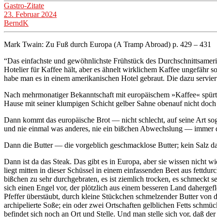
Gastro-Zitate
23. Februar 2024
BerndK
Mark Twain: Zu Fuß durch Europa (A Tramp Abroad) p. 429 – 431
“Das einfachste und gewöhnlichste Frühstück des Durchschnittsamer
Hotelier für Kaffee hält, aber es ähnelt wirklichem Kaffee ungefähr so
habe man es in einem amerikanischen Hotel gebraut. Die dazu servierte
Nach mehrmonatiger Bekanntschaft mit europäischem »Kaffee« spürt m
Hause mit seiner klumpigen Schicht gelber Sahne obenauf nicht doch vi
Dann kommt das europäische Brot — nicht schlecht, auf seine Art sog
und nie einmal was anderes, nie ein bißchen Abwechslung — immer d
Dann die Butter — die vorgeblich geschmacklose Butter; kein Salz d
Dann ist da das Steak. Das gibt es in Europa, aber sie wissen nicht wi
liegt mitten in dieser Schüssel in einem einfassenden Beet aus fettd
bißchen zu sehr durchgebraten, es ist ziemlich trocken, es schmeckt s
sich einen Engel vor, der plötzlich aus einem besseren Land daherge
Pfeffer überstäubt, durch kleine Stückchen schmelzender Butter von de
archipelierte Soße; ein oder zwei Ortschaften gelblichen Fetts schm
befindet sich noch an Ort und Stelle. Und man stelle sich vor, daß 