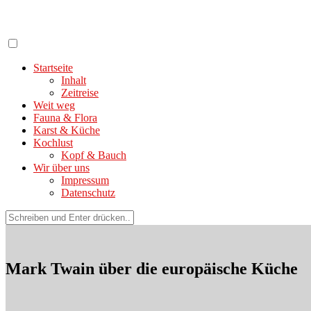
Zum
Inhalt
springen
Startseite
Inhalt
Zeitreise
Weit weg
Fauna & Flora
Karst & Küche
Kochlust
Kopf & Bauch
Wir über uns
Impressum
Datenschutz
Suchen
nach:
Mark Twain über die europäische Küche