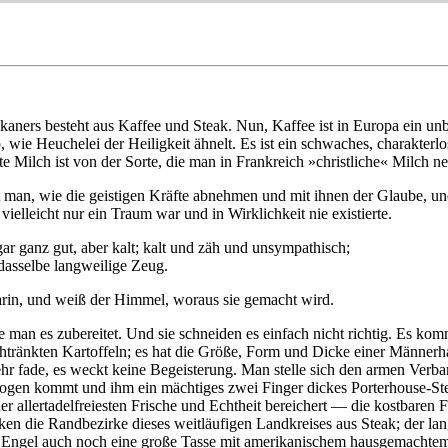
ikaners besteht aus Kaffee und Steak. Nun, Kaffee ist in Europa ein 
, wie Heuchelei der Heiligkeit ähnelt. Es ist ein schwaches, charakterlo
 Milch ist von der Sorte, die man in Frankreich »christliche« Milch nen
an, wie die geistigen Kräfte abnehmen und mit ihnen der Glaube, und 
elleicht nur ein Traum war und in Wirklichkeit nie existierte.
ar ganz gut, aber kalt; kalt und zäh und unsympathisch;
asselbe langweilige Zeug.
arin, und weiß der Himmel, woraus sie gemacht wird.
e man es zubereitet. Und sie schneiden es einfach nicht richtig. Es kom
urchtränkten Kartoffeln; es hat die Größe, Form und Dicke einer Männe
ehr fade, es weckt keine Begeisterung. Man stelle sich den armen Verba
flogen kommt und ihm ein mächtiges zwei Finger dickes Porterhouse-St
r allertadelfreiesten Frische und Echtheit bereichert — die kostbaren F
ücken die Randbezirke dieses weitläufigen Landkreises aus Steak; der 
der Engel auch noch eine große Tasse mit amerikanischem hausgemachtem 