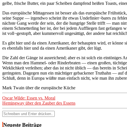
gelbe, frische Butter, ein paar Scheiben dampfend heißen Toasts, e
Das europäische Mittagessen ist besser als das europäische Frühstück, 
seine Suppe — irgendwo scheint ihr etwas Undefinier¬bares zu fehlen;
nächste Gang werde der sein, der die hungrige Stelle trifft — man 
einem Schmetterling her ist, der bei jedem Auffliegen fast gefangen
ist voll¬gestopft, aber kummervoll ungesättigt, der andere hat reichl
Es gibt hier und da einen Amerikaner, der behaupten wird, er könne s
es ebenfalls hier und da einen Amerikaner gibt, der lügt.
Die Zahl der Gänge ist ausreichend; aber es ist solch ein eintöniges 
Wenn man den Hammel- oder Rinderbraten — einen großen, tüchtigen 
Wirklichkeit verleihen; aber das ist nicht üblich — das bereits in Sch
geringsten. Dagegen nun ein mächtiger gebackener Truthahn — auf d
Schluß, denn in Europa wüßte man einfach nicht, wie man ihn zuberei
Mark Twain über die europäische Küche
Beitragsnavigation
Oscar Wilde: Essen vs. Moral
Hemingway über den Zauber des Essens
Suchen
nach:
Neueste Beiträge