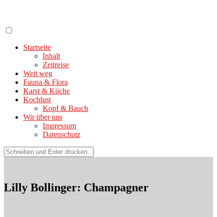
Zum
Inhalt
springen
Startseite
Inhalt
Zeitreise
Weit weg
Fauna & Flora
Karst & Küche
Kochlust
Kopf & Bauch
Wir über uns
Impressum
Datenschutz
Suchen
nach:
Lilly Bollinger: Champagner