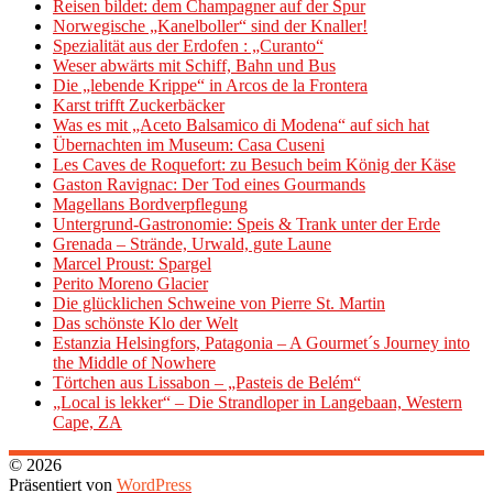
Reisen bildet: dem Champagner auf der Spur
Norwegische „Kanelboller“ sind der Knaller!
Spezialität aus der Erdofen : „Curanto“
Weser abwärts mit Schiff, Bahn und Bus
Die „lebende Krippe“ in Arcos de la Frontera
Karst trifft Zuckerbäcker
Was es mit „Aceto Balsamico di Modena“ auf sich hat
Übernachten im Museum: Casa Cuseni
Les Caves de Roquefort: zu Besuch beim König der Käse
Gaston Ravignac: Der Tod eines Gourmands
Magellans Bordverpflegung
Untergrund-Gastronomie: Speis & Trank unter der Erde
Grenada – Strände, Urwald, gute Laune
Marcel Proust: Spargel
Perito Moreno Glacier
Die glücklichen Schweine von Pierre St. Martin
Das schönste Klo der Welt
Estanzia Helsingfors, Patagonia – A Gourmet´s Journey into
the Middle of Nowhere
Törtchen aus Lissabon – „Pasteis de Belém“
„Local is lekker“ – Die Strandloper in Langebaan, Western
Cape, ZA
© 2026
Präsentiert von
WordPress