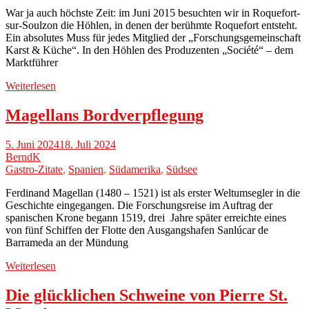
War ja auch höchste Zeit: im Juni 2015 besuchten wir in Roquefort-
sur-Soulzon die Höhlen, in denen der berühmte Roquefort entsteht.
Ein absolutes Muss für jedes Mitglied der „Forschungsgemeinschaft
Karst & Küche“. In den Höhlen des Produzenten „Société“ – dem
Marktführer
Weiterlesen
Magellans Bordverpflegung
5. Juni 2024
18. Juli 2024
BerndK
Gastro-Zitate
,
Spanien
,
Südamerika
,
Südsee
Ferdinand Magellan (1480 – 1521) ist als erster Weltumsegler in die
Geschichte eingegangen. Die Forschungsreise im Auftrag der
spanischen Krone begann 1519, drei Jahre später erreichte eines
von fünf Schiffen der Flotte den Ausgangshafen Sanlúcar de
Barrameda an der Mündung
Weiterlesen
Die glücklichen Schweine von Pierre St.