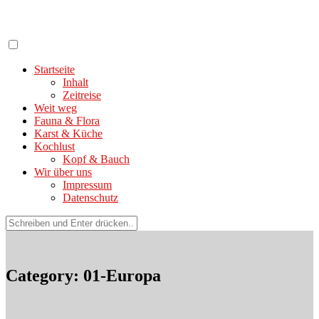
Zum
Inhalt
springen
Startseite
Inhalt
Zeitreise
Weit weg
Fauna & Flora
Karst & Küche
Kochlust
Kopf & Bauch
Wir über uns
Impressum
Datenschutz
Suchen
nach:
Category: 01-Europa