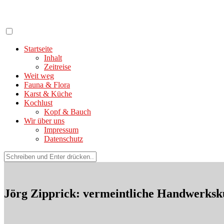
Zum
Inhalt
springen
Startseite
Inhalt
Zeitreise
Weit weg
Fauna & Flora
Karst & Küche
Kochlust
Kopf & Bauch
Wir über uns
Impressum
Datenschutz
Suchen
nach:
Jörg Zipprick: vermeintliche Handwerksk