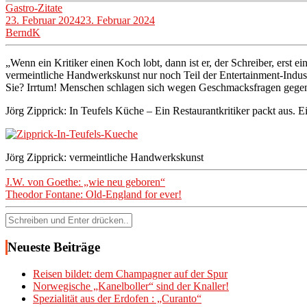
Gastro-Zitate
23. Februar 2024
23. Februar 2024
BerndK
„Wenn ein Kritiker einen Koch lobt, dann ist er, der Schreiber, erst 
vermeintliche Handwerkskunst nur noch Teil der Entertainment-Industri
Sie? Irrtum! Menschen schlagen sich wegen Geschmacksfragen gegens
Jörg Zipprick: In Teufels Küche – Ein Restaurantkritiker packt aus. 
Jörg Zipprick: vermeintliche Handwerkskunst
Beitragsnavigation
J.W. von Goethe: „wie neu geboren“
Theodor Fontane: Old-England for ever!
Suchen
nach:
Neueste Beiträge
Reisen bildet: dem Champagner auf der Spur
Norwegische „Kanelboller“ sind der Knaller!
Spezialität aus der Erdofen : „Curanto“