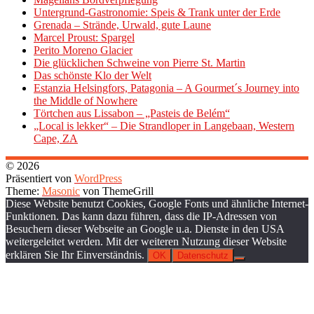
Untergrund-Gastronomie: Speis & Trank unter der Erde
Grenada – Strände, Urwald, gute Laune
Marcel Proust: Spargel
Perito Moreno Glacier
Die glücklichen Schweine von Pierre St. Martin
Das schönste Klo der Welt
Estanzia Helsingfors, Patagonia – A Gourmet´s Journey into
the Middle of Nowhere
Törtchen aus Lissabon – „Pasteis de Belém“
„Local is lekker“ – Die Strandloper in Langebaan, Western
Cape, ZA
© 2026
Präsentiert von
WordPress
Theme:
Masonic
von ThemeGrill
Diese Website benutzt Cookies, Google Fonts und ähnliche Internet-
Funktionen. Das kann dazu führen, dass die IP-Adressen von
Besuchern dieser Webseite an Google u.a. Dienste in den USA
weitergeleitet werden. Mit der weiteren Nutzung dieser Website
erklären Sie Ihr Einverständnis.
OK
Datenschutz