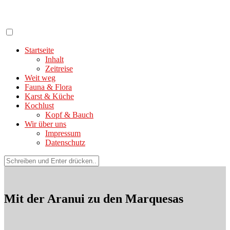
Zum
Inhalt
springen
Startseite
Inhalt
Zeitreise
Weit weg
Fauna & Flora
Karst & Küche
Kochlust
Kopf & Bauch
Wir über uns
Impressum
Datenschutz
Suchen
nach:
Mit der Aranui zu den Marquesas