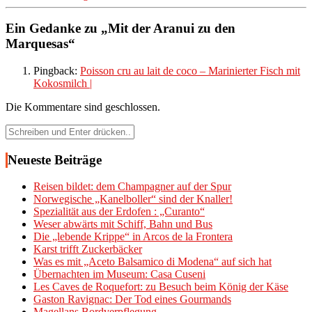
Ein Gedanke zu „
Mit der Aranui zu den
Marquesas
“
Pingback:
Poisson cru au lait de coco – Marinierter Fisch mit
Kokosmilch |
Die Kommentare sind geschlossen.
Suchen
nach:
Neueste Beiträge
Reisen bildet: dem Champagner auf der Spur
Norwegische „Kanelboller“ sind der Knaller!
Spezialität aus der Erdofen : „Curanto“
Weser abwärts mit Schiff, Bahn und Bus
Die „lebende Krippe“ in Arcos de la Frontera
Karst trifft Zuckerbäcker
Was es mit „Aceto Balsamico di Modena“ auf sich hat
Übernachten im Museum: Casa Cuseni
Les Caves de Roquefort: zu Besuch beim König der Käse
Gaston Ravignac: Der Tod eines Gourmands
Magellans Bordverpflegung