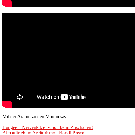
Mit der Aranui zu den Marquesas
Beitragsnavigation
Bungee – Nervenkitzel schon beim Zuschauen!
Almauftrieb im Agriturismo „Fior di Bosco“