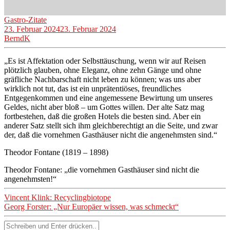
Gastro-Zitate
23. Februar 2024
23. Februar 2024
BerndK
„Es ist Affektation oder Selbsttäuschung, wenn wir auf Reisen
plötzlich glauben, ohne Eleganz, ohne zehn Gänge und ohne
gräfliche Nachbarschaft nicht leben zu können; was uns aber
wirklich not tut, das ist ein unprätentiöses, freundliches
Entgegenkommen und eine angemessene Bewirtung um unseres
Geldes, nicht aber bloß – um Gottes willen. Der alte Satz mag
fortbestehen, daß die großen Hotels die besten sind. Aber ein
anderer Satz stellt sich ihm gleichberechtigt an die Seite, und zwar
der, daß die vornehmen Gasthäuser nicht die angenehmsten sind.“
Theodor Fontane (1819 – 1898)
Theodor Fontane: „die vornehmen Gasthäuser sind nicht die
angenehmsten!“
Beitragsnavigation
Vincent Klink: Recyclingbiotope
Georg Forster: „Nur Europäer wissen, was schmeckt“
Suchen