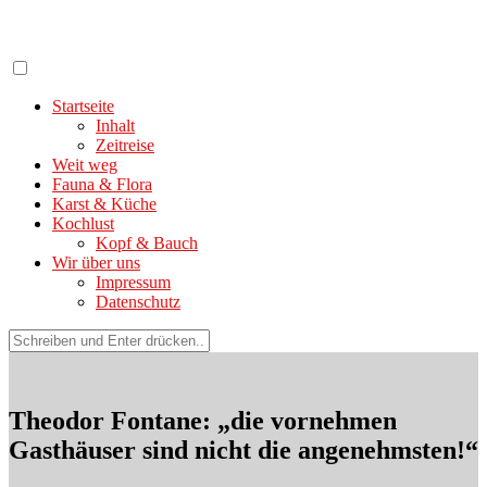
Zum
Inhalt
springen
Startseite
Inhalt
Zeitreise
Weit weg
Fauna & Flora
Karst & Küche
Kochlust
Kopf & Bauch
Wir über uns
Impressum
Datenschutz
Suchen
nach:
Theodor Fontane: „die vornehmen
Gasthäuser sind nicht die angenehmsten!“