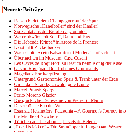
nach:
Neueste Beiträge
Reisen bildet: dem Champagner auf der Spur
Norwegische „Kanelboller“ sind der Knaller!
Spezialität aus der Erdofen : „Curanto“
Weser abwärts mit Schiff, Bahn und Bus
Die „lebende Krippe“ in Arcos de la Frontera
Karst trifft Zuckerbäcker
Was es mit „Aceto Balsamico di Modena“ auf sich hat
Übernachten im Museum: Casa Cuseni
Les Caves de Roquefort: zu Besuch beim König der Käse
Gaston Ravignac: Der Tod eines Gourmands
Magellans Bordverpflegung
Untergrund-Gastronomie: Speis & Trank unter der Erde
Grenada – Strände, Urwald, gute Laune
Marcel Proust: Spargel
Perito Moreno Glacier
Die glücklichen Schweine von Pierre St. Martin
Das schönste Klo der Welt
Estanzia Helsingfors, Patagonia – A Gourmet´s Journey into
the Middle of Nowhere
Törtchen aus Lissabon – „Pasteis de Belém“
„Local is lekker“ – Die Strandloper in Langebaan, Western