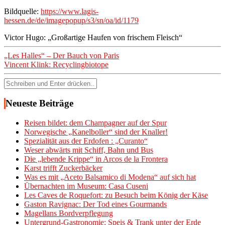
Bildquelle:
https://www.lagis-
hessen.de/de/imagepopup/s3/sn/oa/id/1179
Victor Hugo: „Großartige Haufen von frischem Fleisch“
Beitragsnavigation
„Les Halles“ – Der Bauch von Paris
Vincent Klink: Recyclingbiotope
Suchen
nach:
Neueste Beiträge
Reisen bildet: dem Champagner auf der Spur
Norwegische „Kanelboller“ sind der Knaller!
Spezialität aus der Erdofen : „Curanto“
Weser abwärts mit Schiff, Bahn und Bus
Die „lebende Krippe“ in Arcos de la Frontera
Karst trifft Zuckerbäcker
Was es mit „Aceto Balsamico di Modena“ auf sich hat
Übernachten im Museum: Casa Cuseni
Les Caves de Roquefort: zu Besuch beim König der Käse
Gaston Ravignac: Der Tod eines Gourmands
Magellans Bordverpflegung
Untergrund-Gastronomie: Speis & Trank unter der Erde