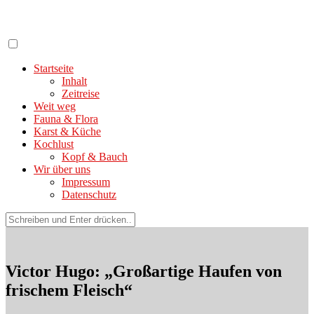
Zum
Inhalt
springen
Startseite
Inhalt
Zeitreise
Weit weg
Fauna & Flora
Karst & Küche
Kochlust
Kopf & Bauch
Wir über uns
Impressum
Datenschutz
Suchen
nach:
Victor Hugo: „Großartige Haufen von
frischem Fleisch“