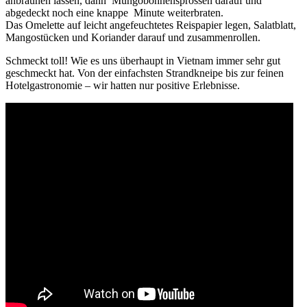
anbräunen lassen, dann Mungobohnensprossen darauf und
abgedeckt noch eine knappe Minute weiterbraten.
Das Omelette auf leicht angefeuchtetes Reispapier legen, Salatblatt,
Mangostücken und Koriander darauf und zusammenrollen.
Schmeckt toll! Wie es uns überhaupt in Vietnam immer sehr gut
geschmeckt hat. Von der einfachsten Strandkneipe bis zur feinen
Hotelgastronomie – wir hatten nur positive Erlebnisse.