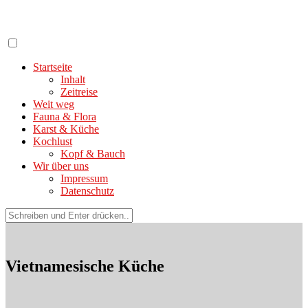
Zum
Inhalt
springen
Startseite
Inhalt
Zeitreise
Weit weg
Fauna & Flora
Karst & Küche
Kochlust
Kopf & Bauch
Wir über uns
Impressum
Datenschutz
Suchen
nach:
Vietnamesische Küche