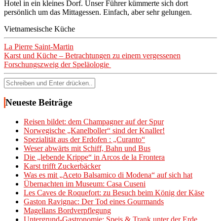
Hotel in ein kleines Dorf. Unser Führer kümmerte sich dort
persönlich um das Mittagessen. Einfach, aber sehr gelungen.
Vietnamesische Küche
Beitragsnavigation
La Pierre Saint-Martin
Karst und Küche – Betrachtungen zu einem vergessenen
Forschungszweig der Speläologie ­
Suchen
nach:
Neueste Beiträge
Reisen bildet: dem Champagner auf der Spur
Norwegische „Kanelboller“ sind der Knaller!
Spezialität aus der Erdofen : „Curanto“
Weser abwärts mit Schiff, Bahn und Bus
Die „lebende Krippe“ in Arcos de la Frontera
Karst trifft Zuckerbäcker
Was es mit „Aceto Balsamico di Modena“ auf sich hat
Übernachten im Museum: Casa Cuseni
Les Caves de Roquefort: zu Besuch beim König der Käse
Gaston Ravignac: Der Tod eines Gourmands
Magellans Bordverpflegung
Untergrund-Gastronomie: Speis & Trank unter der Erde